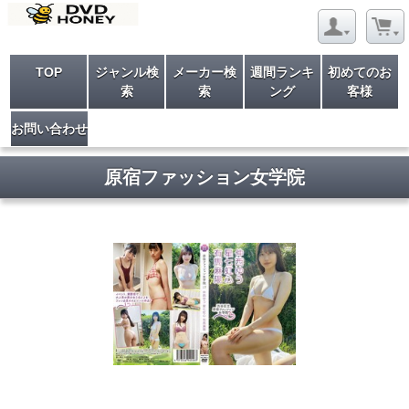
TOP
ジャンル検
メーカー検
週間ランキ
初めてのお
索
索
ング
客様
お問い合わせ
原宿ファッション女学院