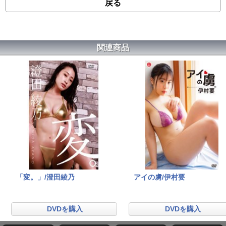
戻る
関連商品
「変。」/澄田綾乃
アイの虜/伊村要
DVDを購入
DVDを購入