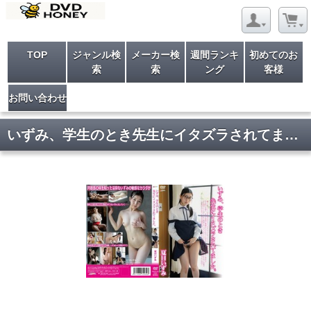
TOP
ジャンル検
メーカー検
週間ランキ
初めてのお
索
索
ング
客様
お問い合わせ
いずみ、学生のとき先生にイタズラされてました。/夏目いずみ