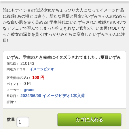
誰にもナイショの伝説少女がちょっぴり大人になってイメージ作品
に復帰! あの頃とは違う、新たな覚悟と興奮がいずみちゃんのなめら
かな白い肌を赤く染める! 学生時代にいたずらされた教師とのいびつ
なアフェアで歪んでしまった抑えきれない官能が、いま再びOLとな
った彼女の深奥を貫く!すっかりみだらに変身したいずみちゃんに注
目!
いずみ、学生のとき先生にイタズラされてました。/夏目いずみ
210143
商品ID：
イメージビデオ
関連カテゴリ：
100
円
販売価格(税込)：
0
Pt
ポイント：
grace
メーカー：
2024/06/08 イメージビデオ1本入荷
登録日：
評価:：
数量
カゴに入れる