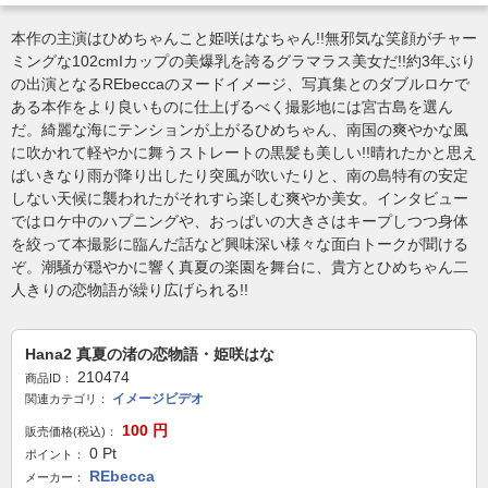
本作の主演はひめちゃんこと姫咲はなちゃん!!無邪気な笑顔がチャー
ミングな102cmIカップの美爆乳を誇るグラマラス美女だ!!約3年ぶり
の出演となるREbeccaのヌードイメージ、写真集とのダブルロケで
ある本作をより良いものに仕上げるべく撮影地には宮古島を選ん
だ。綺麗な海にテンションが上がるひめちゃん、南国の爽やかな風
に吹かれて軽やかに舞うストレートの黒髪も美しい!!晴れたかと思え
ばいきなり雨が降り出したり突風が吹いたりと、南の島特有の安定
しない天候に襲われたがそれすら楽しむ爽やか美女。インタビュー
ではロケ中のハプニングや、おっぱいの大きさはキープしつつ身体
を絞って本撮影に臨んだ話など興味深い様々な面白トークが聞ける
ぞ。潮騒が穏やかに響く真夏の楽園を舞台に、貴方とひめちゃん二
人きりの恋物語が繰り広げられる!!
Hana2 真夏の渚の恋物語・姫咲はな
210474
商品ID：
イメージビデオ
関連カテゴリ：
100
円
販売価格(税込)：
0
Pt
ポイント：
REbecca
メーカー：