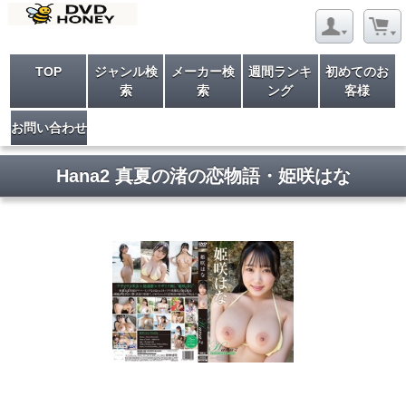
TOP
ジャンル検
メーカー検
週間ランキ
初めてのお
索
索
ング
客様
お問い合わせ
Hana2 真夏の渚の恋物語・姫咲はな