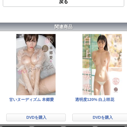
戻る
関連商品
甘いヌーディズム 本郷愛
透明度120% 白上咲花
DVDを購入
DVDを購入