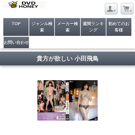
TOP
ジャンル検
メーカー検
週間ランキ
初めてのお
索
索
ング
客様
お問い合わせ
貴方が欲しい 小田飛鳥