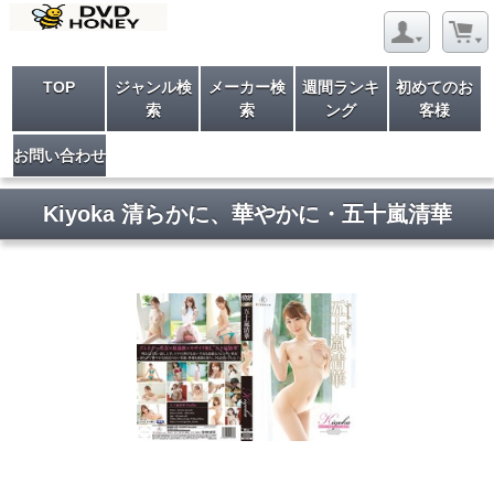
TOP
ジャンル検
メーカー検
週間ランキ
初めてのお
索
索
ング
客様
お問い合わせ
Kiyoka 清らかに、華やかに・五十嵐清華