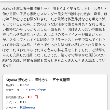
本作の主演は五十嵐清華ちゃん!!明るくよく笑う話し上手、スラリと
伸びる長い手足も素敵なスレンダー美女だ!!趣味はお散歩に麻雀、ほ
ぼ毎日飲むほどお酒が好きだったが最近は体型維持なども考えて減
らしているとの事。少女のような快活さで誰とも仲良くなれる明る
い性格ながらしっかりとした一面もあり、お姉さんっぽい雰囲気も
持ち合わせる清華ちゃん。久しぶりのヌードイメージ撮影だった
が、スタッフともすぐに馴染んでリラックスした姿で臨んでくれた
ので撮れ高も抜群。「色っぽかったりMっぽい感じだったり痴女っ
ぽかったりおちゃらけたりと色んな私を見せられました」と清華ち
ゃんも充実した撮影になったようだ。清らかで華やかな屈託のない
純粋な笑顔、興奮も感動も愛らしさもたくさんたくさん詰まってい
るぞ!!
Kiyoka 清らかに、華やかに・五十嵐清華
210593
商品ID：
イメージビデオ
関連カテゴリ：
100
円
販売価格(税込)：
0
Pt
ポイント：
REbecca
メーカー：