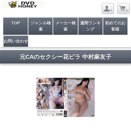
TOP
ジャンル検
メーカー検
週間ランキ
初めてのお
索
索
ング
客様
お問い合わせ
元CAのセクシー花ビラ 中村麻友子