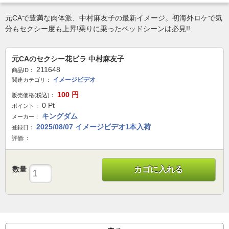
元CAで豊満な肉体派、中村麻友子の最新イメージ。初海外ロケで気
分もセクシー度も上昇!乗りに乗ったベッドシーンは必見!!
元CAのセクシー花ビラ 中村麻友子
211648
商品ID：
イメージビデオ
関連カテゴリ：
100
円
販売価格(税込)：
0
Pt
ポイント：
キングダム
メーカー：
2025/08/07 イメージビデオ1本入荷
登録日：
評価:：
数量
カゴに入れる