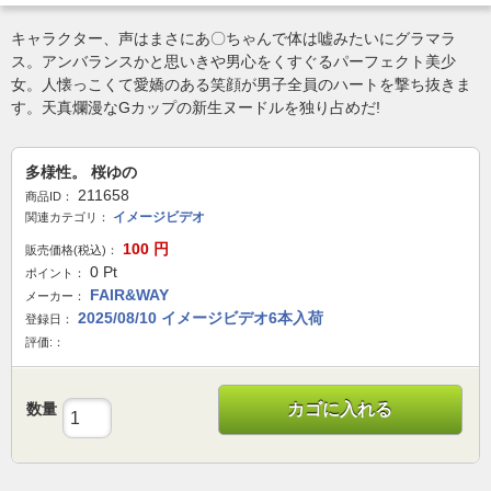
キャラクター、声はまさにあ〇ちゃんで体は嘘みたいにグラマラ
ス。アンバランスかと思いきや男心をくすぐるパーフェクト美少
女。人懐っこくて愛嬌のある笑顔が男子全員のハートを撃ち抜きま
す。天真爛漫なGカップの新生ヌードルを独り占めだ!
多様性。 桜ゆの
211658
商品ID：
イメージビデオ
関連カテゴリ：
100
円
販売価格(税込)：
0
Pt
ポイント：
FAIR&WAY
メーカー：
2025/08/10 イメージビデオ6本入荷
登録日：
評価:：
数量
カゴに入れる