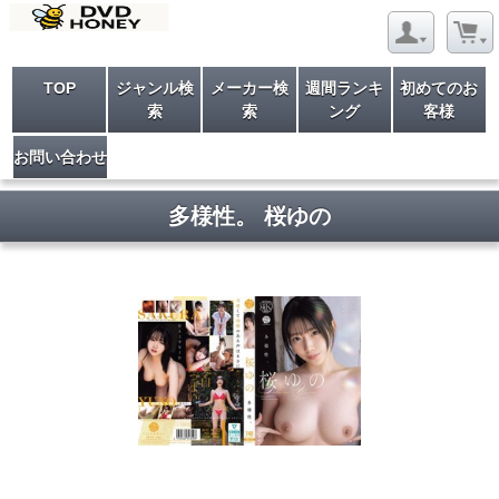
TOP
ジャンル検
メーカー検
週間ランキ
初めてのお
索
索
ング
客様
お問い合わせ
多様性。 桜ゆの