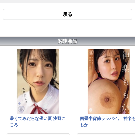
戻る
関連商品
暑くてみだらな儚い夏 浅野こ
四畳半背徳ララバイ。 神楽
ころ
もか