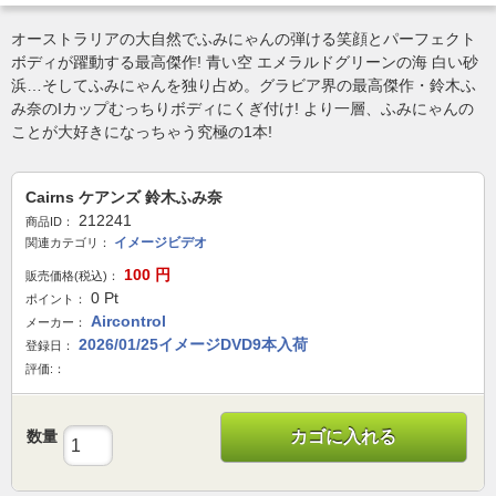
オーストラリアの大自然でふみにゃんの弾ける笑顔とパーフェクト
ボディが躍動する最高傑作! 青い空 エメラルドグリーンの海 白い砂
浜…そしてふみにゃんを独り占め。グラビア界の最高傑作・鈴木ふ
み奈のIカップむっちりボディにくぎ付け! より一層、ふみにゃんの
ことが大好きになっちゃう究極の1本!
Cairns ケアンズ 鈴木ふみ奈
212241
商品ID：
イメージビデオ
関連カテゴリ：
100
円
販売価格(税込)：
0
Pt
ポイント：
Aircontrol
メーカー：
2026/01/25イメージDVD9本入荷
登録日：
評価:：
数量
カゴに入れる