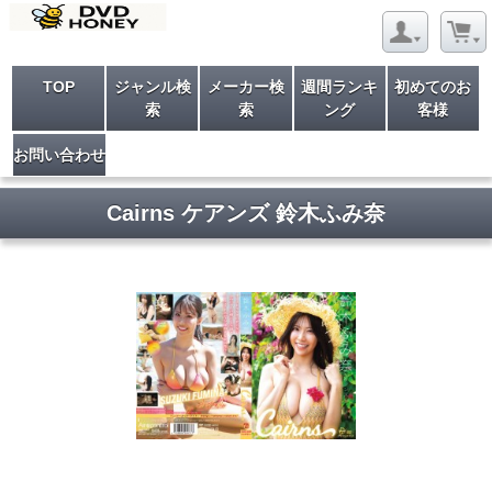
TOP
ジャンル検
メーカー検
週間ランキ
初めてのお
索
索
ング
客様
お問い合わせ
Cairns ケアンズ 鈴木ふみ奈