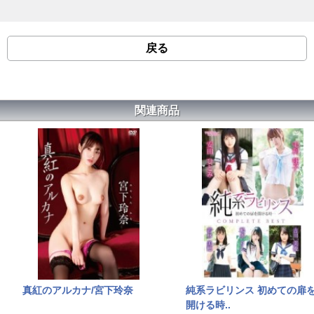
戻る
関連商品
真紅のアルカナ/宮下玲奈
純系ラビリンス 初めての扉
開ける時..