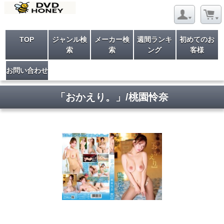
TOP
ジャンル検
メーカー検
週間ランキ
初めてのお
索
索
ング
客様
お問い合わせ
「おかえり。」/桃園怜奈