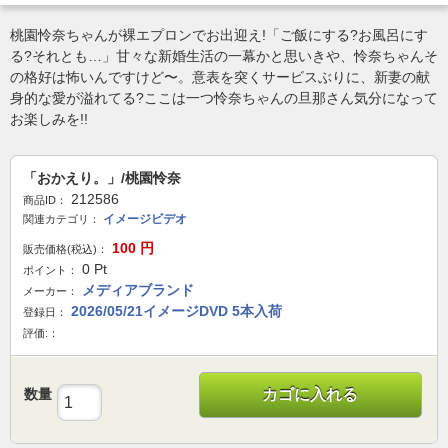
桃園怜奈ちゃんが裸エプロンでお出迎え!「ご飯にする?お風呂にす
る?それとも…」甘々な新婚生活の一幕かと思いきや、怜奈ちゃんそ
の格好は怖いんですけど〜。意表を突くサービスぶりに、新妻の献
身的な愛が溢れてる?ここは一つ怜奈ちゃんの旦那さん気分になって
お楽しみを!!
「おかえり。」/桃園怜奈
212586
商品ID：
イメージビデオ
関連カテゴリ：
100
円
販売価格(税込)：
0
Pt
ポイント：
メディアブランド
メーカー：
2026/05/21イメージDVD 5本入荷
登録日：
評価:：
数量
カゴに入れる