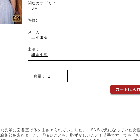
関連カテゴリ：
SM
評価:
メーカー：
三和出版
出演：
朝倉七海
数量：
麗な先輩に図書室で体をまさぐられていました」「SNSで気になっていた女
と編集部を訪れました。「痛いことも、恥ずかしいことも苦手です」でも「