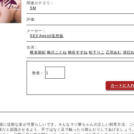
関連カテゴリ：
SM
評価:
メーカー：
SEX Agent/妄想族
出演：
椎名朝妃
梅川ことね
桐谷すずね
松下りこ
乙羽あむ
清巳
数量：
人様に従順な姿が可愛らしいです。そんなマゾ豚ちゃんの正しい飼育方法、ご
様だと認識させるよう、手ではなく足で触ったり踏んだりしてあげましょう