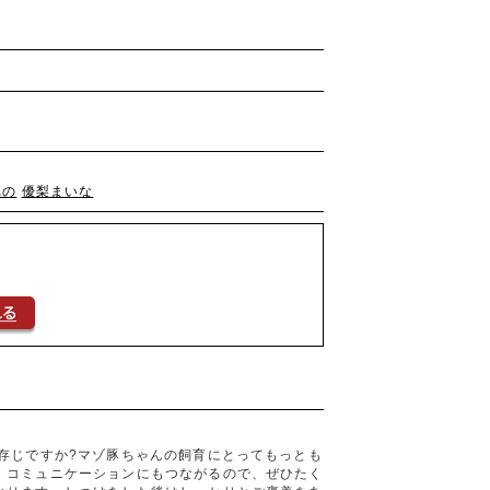
れの
優梨まいな
存じですか?マゾ豚ちゃんの飼育にとってもっとも
。コミュニケーションにもつながるので、ぜひたく