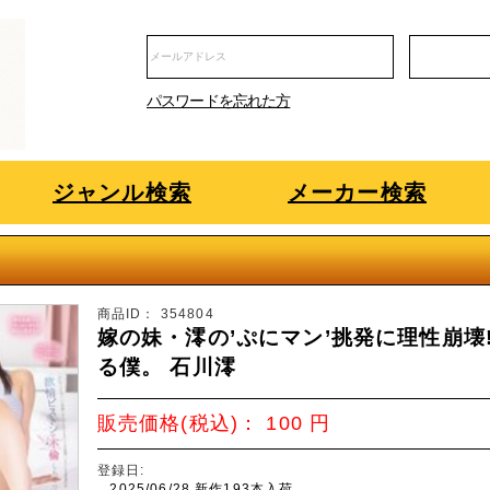
パスワードを忘れた方
ジャンル検索
メーカー検索
商品ID：
354804
嫁の妹・澪の’ぷにマン’挑発に理性崩
る僕。 石川澪
販売価格(税込)：
100
円
登録日:
2025/06/28 新作193本入荷