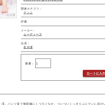
関連カテゴリ：
クンニ
評価:
メーカー：
ムーディーズ
出演：
石川澪
数量：
・澪。パンツ姿で無防備にくつろぐなか、ついついくっきりぷにマンに目が