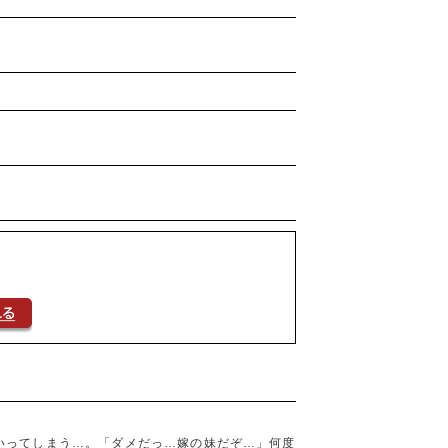
いってしまう…。「ダメだっ…嫁の妹だぞ…」何度