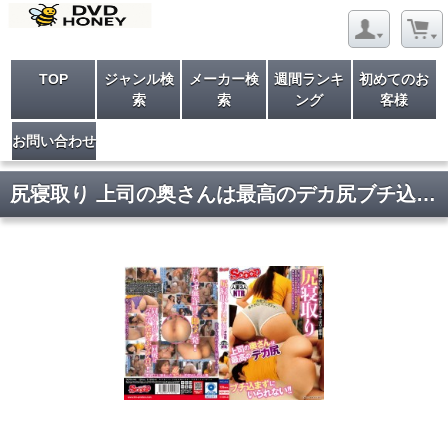
TOP
ジャンル検
メーカー検
週間ランキ
初めてのお
索
索
ング
客様
お問い合わせ
尻寝取り 上司の奥さんは最高のデカ尻ブチ込まずにいられない!!