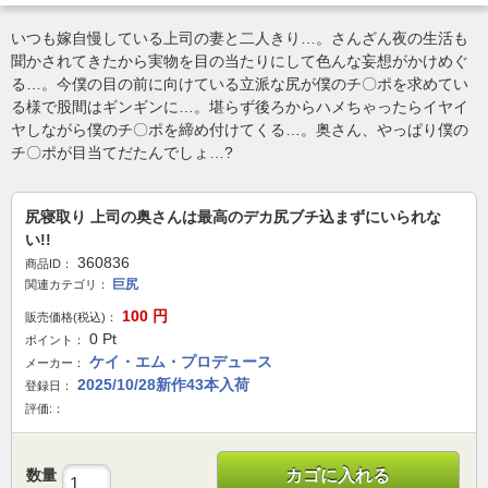
いつも嫁自慢している上司の妻と二人きり…。さんざん夜の生活も
聞かされてきたから実物を目の当たりにして色んな妄想がかけめぐ
る…。今僕の目の前に向けている立派な尻が僕のチ〇ポを求めてい
る様で股間はギンギンに…。堪らず後ろからハメちゃったらイヤイ
ヤしながら僕のチ〇ポを締め付けてくる…。奥さん、やっぱり僕の
チ〇ポが目当てだたんでしょ…?
尻寝取り 上司の奥さんは最高のデカ尻ブチ込まずにいられな
い!!
360836
商品ID：
巨尻
関連カテゴリ：
100
円
販売価格(税込)：
0
Pt
ポイント：
ケイ・エム・プロデュース
メーカー：
2025/10/28新作43本入荷
登録日：
評価:：
数量
カゴに入れる