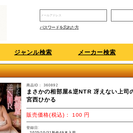
パスワードを忘れた方
ジャンル検索
メーカー検索
商品ID：
360892
まさかの相部屋&逆NTR 冴えない上
宮西ひかる
販売価格(税込)：
100
円
登録日:
2025/10/31新作49本入荷