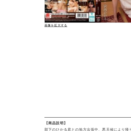
画像を拡大する
【商品説明】
部下のひかる君との地方出張中、悪天候により帰