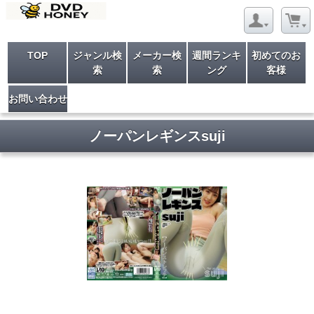
TOP
ジャンル検
メーカー検
週間ランキ
初めてのお
索
索
ング
客様
お問い合わせ
ノーパンレギンスsuji