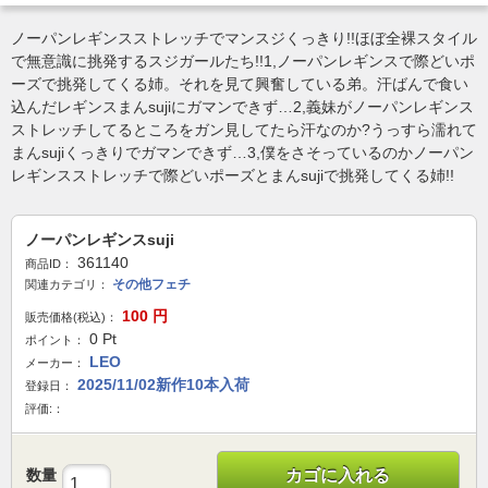
ノーパンレギンスストレッチでマンスジくっきり!!ほぼ全裸スタイル
で無意識に挑発するスジガールたち!!1,ノーパンレギンスで際どいポ
ーズで挑発してくる姉。それを見て興奮している弟。汗ばんで食い
込んだレギンスまんsujiにガマンできず…2,義妹がノーパンレギンス
ストレッチしてるところをガン見してたら汗なのか?うっすら濡れて
まんsujiくっきりでガマンできず…3,僕をさそっているのかノーパン
レギンスストレッチで際どいポーズとまんsujiで挑発してくる姉!!
ノーパンレギンスsuji
361140
商品ID：
その他フェチ
関連カテゴリ：
100
円
販売価格(税込)：
0
Pt
ポイント：
LEO
メーカー：
2025/11/02新作10本入荷
登録日：
評価:：
数量
カゴに入れる