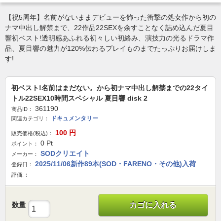
【祝5周年】名前がないままデビューを飾った衝撃の処女作から初の
ナマ中出し解禁まで、22作品22SEXを余すことなく詰め込んだ夏目
響初ベスト!透明感あふれる初々しい初絡み、演技力の光るドラマ作
品、夏目響の魅力が120%伝わるプレイものまでたっぷりお届けしま
す!
初ベスト!名前はまだない。から初ナマ中出し解禁までの22タイ
トル22SEX10時間スペシャル 夏目響 disk 2
361190
商品ID：
ドキュメンタリー
関連カテゴリ：
100
円
販売価格(税込)：
0
Pt
ポイント：
SODクリエイト
メーカー：
2025/11/06新作89本(SOD・FARENO・その他)入荷
登録日：
評価:：
数量
カゴに入れる