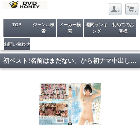
TOP
ジャンル検
メーカー検
週間ランキ
初めてのお
索
索
ング
客様
お問い合わせ
初ベスト!名前はまだない。から初ナマ中出し解禁までの22タイトル22SEX10時間スペシャル 夏目響 disk 2