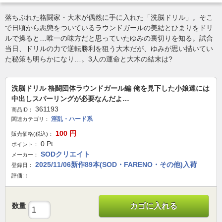
落ちぶれた格闘家・大木が偶然に手に入れた「洗脳ドリル」。そこ
で日頃から悪態をついているラウンドガールの美結とひまりをドリ
ルで操ると…唯一の味方だと思っていたゆみの裏切りを知る。試合
当日、ドリルの力で逆転勝利を狙う大木だが、ゆみが思い描いてい
た秘策も明らかになり…。3人の運命と大木の結末は?
洗脳ドリル 格闘団体ラウンドガール編 俺を見下した小娘達には
中出しスパーリングが必要なんだよ…
361193
商品ID：
淫乱・ハード系
関連カテゴリ：
100
円
販売価格(税込)：
0
Pt
ポイント：
SODクリエイト
メーカー：
2025/11/06新作89本(SOD・FARENO・その他)入荷
登録日：
評価:：
数量
カゴに入れる