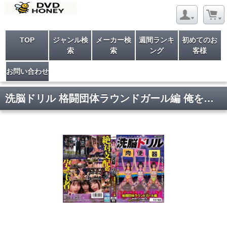
TOP
ジャンル検
メーカー検
週間ランキ
初めてのお
索
索
ング
客様
お問い合わせ
洗脳ドリル 格闘団体ラウンドガール編 俺を見下した小娘達には中出しスパーリングが必要なんだよ…