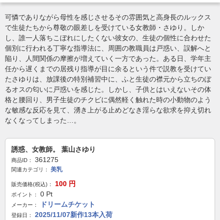
可憐でありながら母性を感じさせるその雰囲気と高身長のルックス
で生徒たちから尊敬の眼差しを受けている女教師・さゆり。しか
し、誰一人落ちこぼれにしたくない彼女の、生徒の個性に合わせた
個別に行われる丁寧な指導法に、周囲の教職員は戸惑い、誤解へと
陥り、人間関係の摩擦が増えていく一方であった。ある日、学年主
任から遅くまでの居残り指導が目に余るという件で説教を受けてい
たさゆりは、放課後の特別補習中に、ふと生徒の襟元から立ちのぼ
るオスの匂いに戸惑いを感じた。しかし、子供とはいえないその体
格と腰回り、男子生徒のチクビに偶然軽く触れた時の小動物のよう
な敏感な反応を見て、湧き上がる止めどなき淫らな欲求を抑え切れ
なくなってしまった…。
誘惑、女教師。 葉山さゆり
361275
商品ID：
美乳
関連カテゴリ：
100
円
販売価格(税込)：
0
Pt
ポイント：
ドリームチケット
メーカー：
2025/11/07新作13本入荷
登録日：