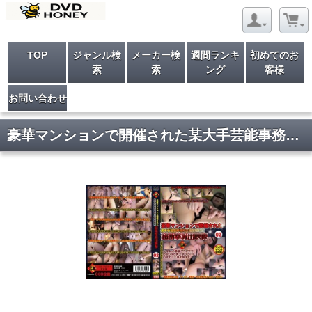
TOP
ジャンル検
メーカー検
週間ランキ
初めてのお
索
索
ング
客様
お問い合わせ
豪華マンションで開催された某大手芸能事務所主催闇撮影会超衝撃流出映像02