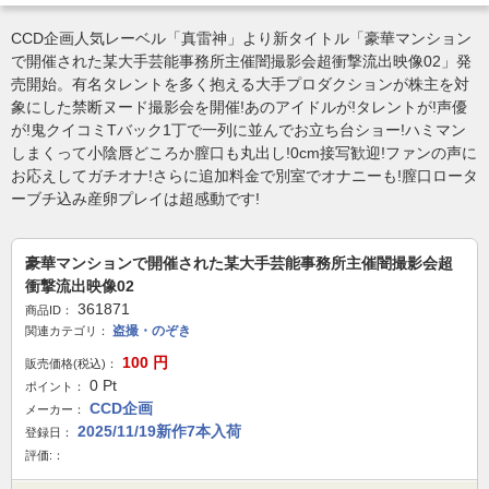
CCD企画人気レーベル「真雷神」より新タイトル「豪華マンション
で開催された某大手芸能事務所主催闇撮影会超衝撃流出映像02」発
売開始。有名タレントを多く抱える大手プロダクションが株主を対
象にした禁断ヌード撮影会を開催!あのアイドルが!タレントが!声優
が!鬼クイコミTバック1丁で一列に並んでお立ち台ショー!ハミマン
しまくって小陰唇どころか膣口も丸出し!0cm接写歓迎!ファンの声に
お応えしてガチオナ!さらに追加料金で別室でオナニーも!膣口ロータ
ーブチ込み産卵プレイは超感動です!
豪華マンションで開催された某大手芸能事務所主催闇撮影会超
衝撃流出映像02
361871
商品ID：
盗撮・のぞき
関連カテゴリ：
100
円
販売価格(税込)：
0
Pt
ポイント：
CCD企画
メーカー：
2025/11/19新作7本入荷
登録日：
評価:：