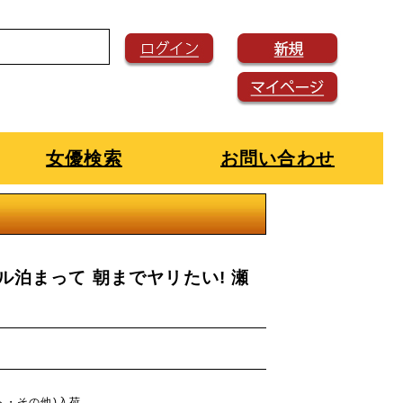
女優検索
お問い合わせ
ル泊まって 朝までヤリたい! 瀬
ット・その他)入荷