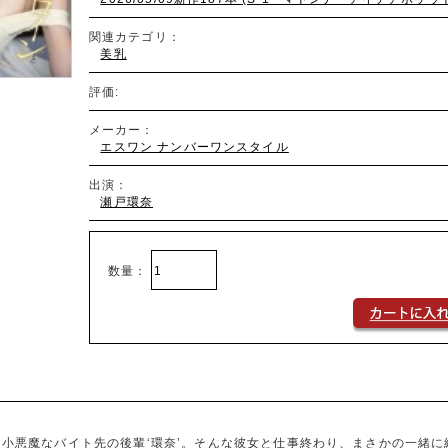
関連カテゴリ：
美乳
評価:
メーカー：
エスワン ナンバーワンスタイル
出演：
瀬戸環奈
数量：
に小悪魔なバイト先の後輩‘環奈’。そんな彼女と仕事終わり、まさかの一緒