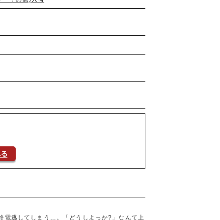
に終電逃してしまう…。「どうしよっか?」なんて上