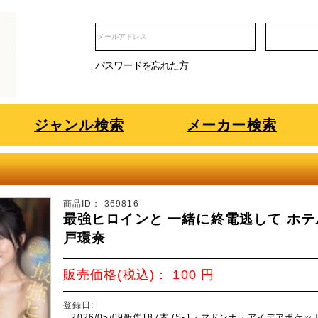
パスワードを忘れた方
ジャンル検索
メーカー検索
商品ID：
369816
最強ヒロインと 一緒に終電逃して ホテ
戸環奈
販売価格(税込)：
100
円
登録日:
2026/05/09新作187本 (S-1・マドンナ・アイデアポケ