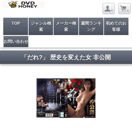
TOP
ジャンル検
メーカー検
週間ランキ
初めてのお
索
索
ング
客様
お問い合わせ
「だれ?」 歴史を変えた女 非公開