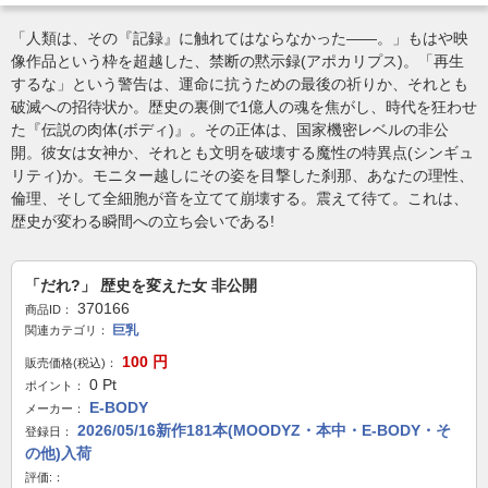
「人類は、その『記録』に触れてはならなかった――。」もはや映
像作品という枠を超越した、禁断の黙示録(アポカリプス)。「再生
するな」という警告は、運命に抗うための最後の祈りか、それとも
破滅への招待状か。歴史の裏側で1億人の魂を焦がし、時代を狂わせ
た『伝説の肉体(ボディ)』。その正体は、国家機密レベルの非公
開。彼女は女神か、それとも文明を破壊する魔性の特異点(シンギュ
リティ)か。モニター越しにその姿を目撃した刹那、あなたの理性、
倫理、そして全細胞が音を立てて崩壊する。震えて待て。これは、
歴史が変わる瞬間への立ち会いである!
「だれ?」 歴史を変えた女 非公開
370166
商品ID：
巨乳
関連カテゴリ：
100
円
販売価格(税込)：
0
Pt
ポイント：
E-BODY
メーカー：
2026/05/16新作181本(MOODYZ・本中・E-BODY・そ
登録日：
の他)入荷
評価:：