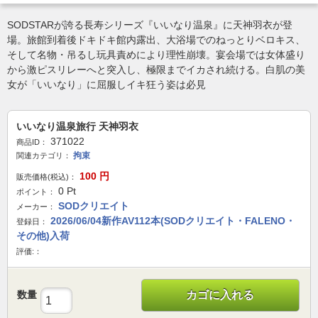
SODSTARが誇る長寿シリーズ『いいなり温泉』に天神羽衣が登
場。旅館到着後ドキドキ館内露出、大浴場でのねっとりベロキス、
そして名物・吊るし玩具責めにより理性崩壊。宴会場では女体盛り
から激ピスリレーへと突入し、極限までイカされ続ける。白肌の美
女が「いいなり」に屈服しイキ狂う姿は必見
いいなり温泉旅行 天神羽衣
371022
商品ID：
拘束
関連カテゴリ：
100
円
販売価格(税込)：
0
Pt
ポイント：
SODクリエイト
メーカー：
2026/06/04新作AV112本(SODクリエイト・FALENO・
登録日：
その他)入荷
評価:：
数量
カゴに入れる