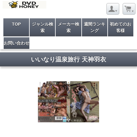
TOP
ジャンル検
メーカー検
週間ランキ
初めてのお
索
索
ング
客様
お問い合わせ
いいなり温泉旅行 天神羽衣