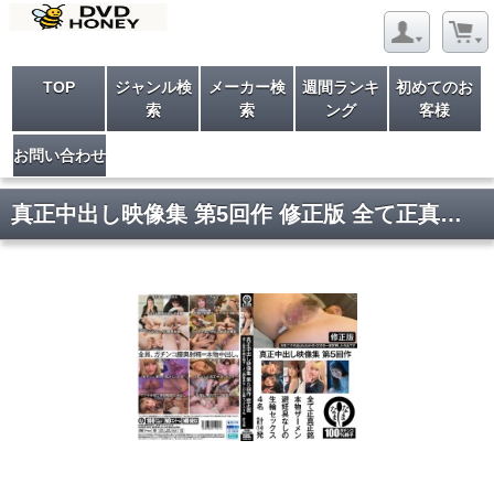
TOP
ジャンル検
メーカー検
週間ランキ
初めてのお
索
索
ング
客様
お問い合わせ
真正中出し映像集 第5回作 修正版 全て正真正銘本物ザーメン避妊具なしの生輪セックス4名 計14発