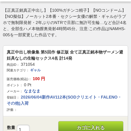
【正真正銘真正中出し】【100%ガチンコ精子】【NOコンドーム】
【NO擬似】ノーカット2本番・セクシー女優の解禁・ギャルがラブ
ホで無制限発射・2年ぶりのNTRで旦那に無許可生輪…など合計4名
と、全部生ハメ本物膣奥発射4時間45分。注意:この作品はNAMHS-
005を一部変更した作品です。
真正中出し映像集 第5回作 修正版 全て正真正銘本物ザーメン避
妊具なしの生輪セックス4名 計14発
371054
商品ID：
ギャル
関連カテゴリ：
100
円
販売価格(税込)：
0
Pt
ポイント：
なまなま
メーカー：
2026/06/04新作AV112本(SODクリエイト・FALENO・
登録日：
その他)入荷
評価:：
数量
カゴに入れる