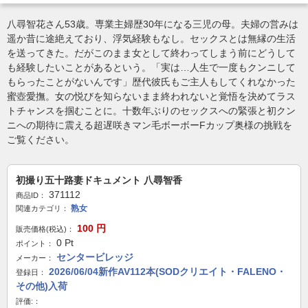
八尋智花さん53歳。専業主婦歴30年になる三児の母。夫婦の営みは
遥か昔に途絶えており、浮気経験もなし。セックスとは無縁の生活
を送ってきた。だがこのまま女として終わってしまう前にどうして
も経験したいことがあるという。「実は…人生で一度もクンニして
もらったことがないんです」歴代彼氏もご主人もしてくれなかった
蜜壺愛撫。女の悦びを知らないまま終われないと覚悟を決めてラス
トチャンスを掴むことに。十数年ぶりのセックスへの緊張と初クン
ニへの期待に震える超遅咲きマン毛ボーボーFカップ奥様の挑戦を
ご覧ください。
初撮り五十路妻ドキュメント 八尋智香
371112
商品ID：
熟女
関連カテゴリ：
100
円
販売価格(税込)：
0
Pt
ポイント：
センタービレッジ
メーカー：
2026/06/04新作AV112本(SODクリエイト・FALENO・
登録日：
その他)入荷
評価:：