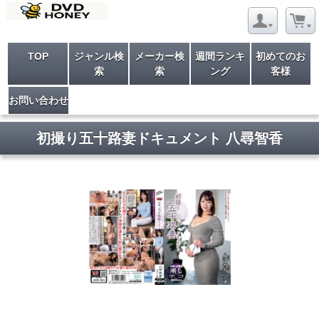
TOP
ジャンル検
メーカー検
週間ランキ
初めてのお
索
索
ング
客様
お問い合わせ
初撮り五十路妻ドキュメント 八尋智香