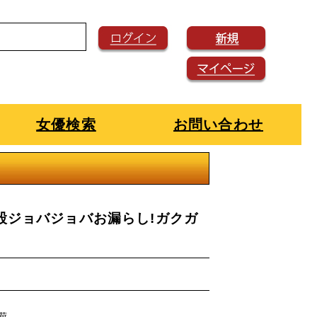
女優検索
お問い合わせ
股ジョバジョバお漏らし!ガクガ
入荷