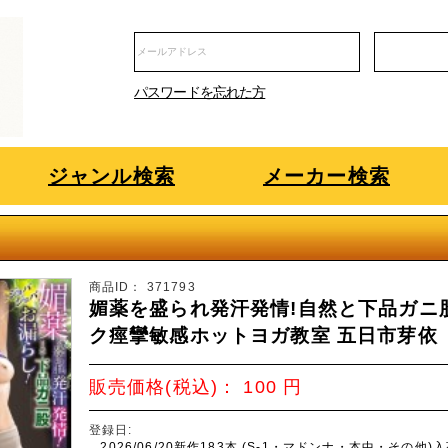
パスワードを忘れた方
ジャンル検索
メーカー検索
商品ID：
371793
媚薬を盛られ発汗発情!自然と下品ガニ
ク痙攣敏感ホットヨガ教室 五日市芽依
販売価格(税込)：
100
円
登録日:
2026/06/20新作183本 (S-1・マドンナ・本中・その他)