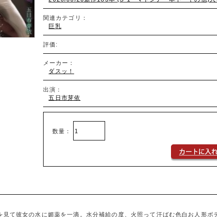
関連カテゴリ：
巨乳
評価:
メーカー：
ダスッ！
出演：
五日市芽依
数量：
を見て彼女の水に媚薬を一滴。水分補給の度、火照って汗ばむ色白お人形ボ