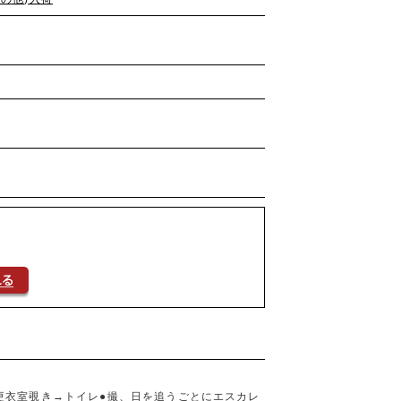
更衣室覗き→トイレ●撮、日を追うごとにエスカレ