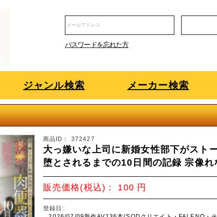
パスワードを忘れた方
ジャンル検索
メーカー検索
商品ID：
372427
大っ嫌いな上司に新婚女性部下がスト
堕とされるまでの10日間の記録 宗像れ
販売価格(税込)：
100
円
登録日:
2026/07/09新作AV136本(SODクリエイト・FALENO・