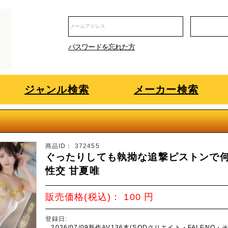
パスワードを忘れた方
ジャンル検索
メーカー検索
商品ID：
372455
ぐったりしても執拗な追撃ピストンで
性交 甘夏唯
販売価格(税込)：
100
円
登録日:
2026/07/09新作AV136本(SODクリエイト・FALENO・