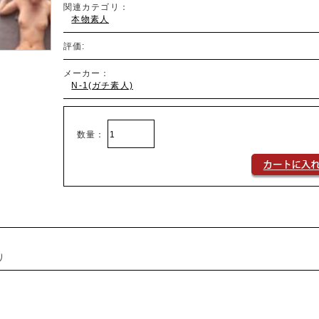
関連カテゴリ：
本物素人
評価:
メーカー：
N-1(ガチ素人)
数量：
り