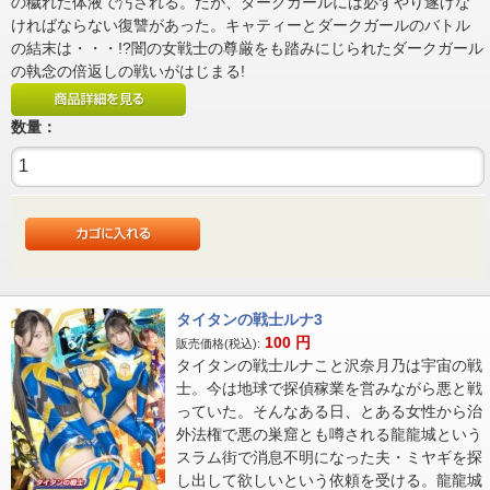
の穢れた体液で汚される。だが、ダークガールには必ずやり遂げな
ければならない復讐があった。キャティーとダークガールのバトル
の結末は・・・!?闇の女戦士の尊厳をも踏みにじられたダークガール
の執念の倍返しの戦いがはじまる!
数量：
タイタンの戦士ルナ3
100
円
販売価格(税込):
タイタンの戦士ルナこと沢奈月乃は宇宙の戦
士。今は地球で探偵稼業を営みながら悪と戦
っていた。そんなある日、とある女性から治
外法権で悪の巣窟とも噂される龍龍城という
スラム街で消息不明になった夫・ミヤギを探
し出して欲しいという依頼を受ける。龍龍城