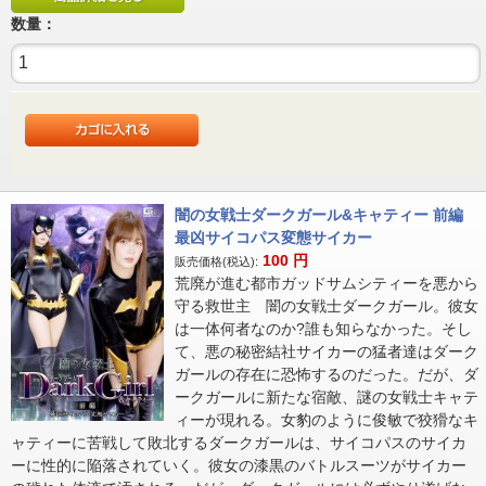
数量：
闇の女戦士ダークガール&キャティー 前編
最凶サイコパス変態サイカー
100
円
販売価格(税込):
荒廃が進む都市ガッドサムシティーを悪から
守る救世主 闇の女戦士ダークガール。彼女
は一体何者なのか?誰も知らなかった。そし
て、悪の秘密結社サイカーの猛者達はダーク
ガールの存在に恐怖するのだった。だが、ダ
ークガールに新たな宿敵、謎の女戦士キャテ
ィーが現れる。女豹のように俊敏で狡猾なキ
ャティーに苦戦して敗北するダークガールは、サイコパスのサイカ
ーに性的に陥落されていく。彼女の漆黒のバトルスーツがサイカー