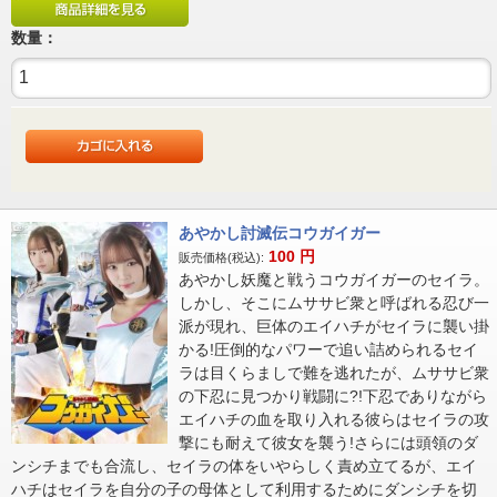
数量：
あやかし討滅伝コウガイガー
100
円
販売価格(税込):
あやかし妖魔と戦うコウガイガーのセイラ。
しかし、そこにムササビ衆と呼ばれる忍び一
派が現れ、巨体のエイハチがセイラに襲い掛
かる!圧倒的なパワーで追い詰められるセイ
ラは目くらましで難を逃れたが、ムササビ衆
の下忍に見つかり戦闘に?!下忍でありながら
エイハチの血を取り入れる彼らはセイラの攻
撃にも耐えて彼女を襲う!さらには頭領のダ
ンシチまでも合流し、セイラの体をいやらしく責め立てるが、エイ
ハチはセイラを自分の子の母体として利用するためにダンシチを切