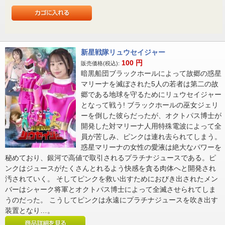
新星戦隊リュウセイジャー
100
円
販売価格(税込):
暗黒船団ブラックホールによって故郷の惑星
マリーナを滅ぼされた5人の若者は第二の故
郷である地球を守るためにリュウセイジャー
となって戦う! ブラックホールの巫女ジェリ
ーを倒した彼らだったが、オクトパス博士が
開発した対マリーナ人用特殊電波によって全
員が苦しみ、ピンクは連れ去られてしまう。
惑星マリーナの女性の愛液は絶大なパワーを
秘めており、銀河で高値で取引されるプラチナジュースである。ピ
ンクはジュースがたくさんとれるよう快感を貪る肉体へと開発され
汚されていく。 そしてピンクを救い出すためにおびき出されたメン
バーはシャーク将軍とオクトパス博士によって全滅させられてしま
うのだった。 こうしてピンクは永遠にプラチナジュースを吹き出す
装置となり…。