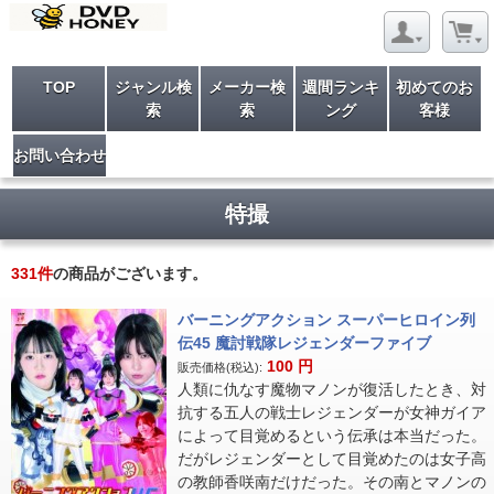
TOP
ジャンル検
メーカー検
週間ランキ
初めてのお
索
索
ング
客様
お問い合わせ
特撮
331
件
の商品がございます。
バーニングアクション スーパーヒロイン列
伝45 魔討戦隊レジェンダーファイブ
100
円
販売価格(税込):
人類に仇なす魔物マノンが復活したとき、対
抗する五人の戦士レジェンダーが女神ガイア
によって目覚めるという伝承は本当だった。
だがレジェンダーとして目覚めたのは女子高
の教師香咲南だけだった。その南とマノンの