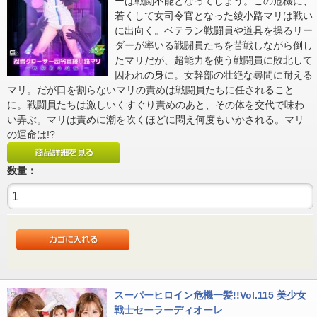
ーは戦闘不能となってしまう。この危機に、
若くして女司令官となった綾小路マリは戦い
に出向く。ベテラン戦闘員や道具を操るリー
ダーが率いる戦闘員たちを苦戦しながら倒し
たマリだが、超能力を使う戦闘員に敗北して
囚われの身に。女幹部の壮絶な尋問に耐える
マリ。だが口を割らないマリの責めは戦闘員たちに任されること
に。戦闘員たちは激しいくすぐり責めのあと、その体を交代で味わ
い弄ぶ。マリは責めに潮を吹くほどに悶え何度もいかされる。マリ
の運命は!?
数量：
スーパーヒロイン危機一髪!!Vol.115 美少女
戦士セーラーディオーレ