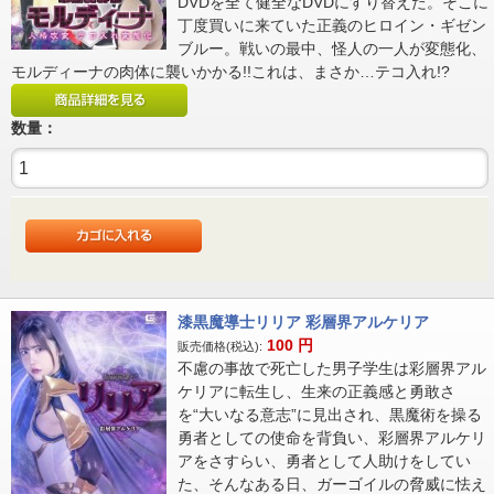
DVDを全て健全なDVDにすり替えた。そこに
丁度買いに来ていた正義のヒロイン・ギゼン
ブルー。戦いの最中、怪人の一人が変態化、
モルディーナの肉体に襲いかかる!!これは、まさか…テコ入れ!?
数量：
漆黒魔導士リリア 彩層界アルケリア
100
円
販売価格(税込):
不慮の事故で死亡した男子学生は彩層界アル
ケリアに転生し、生来の正義感と勇敢さ
を“大いなる意志”に見出され、黒魔術を操る
勇者としての使命を背負い、彩層界アルケリ
アをさすらい、勇者として人助けをしてい
た、そんなある日、ガーゴイルの脅威に怯え