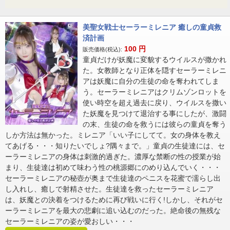
美聖女戦士セーラーミレニア 癒しの童貞救
済計画
100
円
販売価格(税込):
童貞だけが妖魔に変貌するウイルスが撒かれ
た。女教師となり正体を隠すセーラーミレニ
アは妖魔に自分の生徒の命を奪われてしま
う。セーラーミレニアはクリムゾンロットを
使い時空を超え過去に戻り、ウイルスを撒い
た妖魔を見つけて退治する事にしたが、激闘
の末、生徒の命を救うには彼らの童貞を奪う
しか方法は無かった。ミレニア「いい子にしてて。女の身体を教え
てあげる・・・知りたいでしょ?隅々まで。」童貞の生徒達には、セ
ーラーミレニアの身体は刺激的過ぎた。濃厚な禁断の性の授業が始
まり、生徒達は初めて味わう性の桃源郷にのめり込んでいく・・・
セーラーミレニアの秘壺が奥まで生徒達のペニスを花蜜で濡らし出
し入れし、癒しで射精させた。生徒達を救ったセーラーミレニア
は、妖魔との決着をつけるために再び戦いに行く!しかし、それがセ
ーラーミレニアを最大の悲劇に追い込むのだった。絶命後の無残な
セーラーミレニアの姿が愛おしい・・・