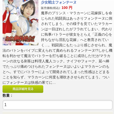
少女戦士フォンテーヌ
100
円
販売価格(税込):
魔界のプリンス・マラカーンに花嫁探しを命
じられた戦闘員はあっさりフォンテーヌに倒
されてしまう。その様子を見ていたマラカー
ンは一目ぼれしたがフラれてしまい、代わり
に執事バトラーが彼女をとらえ「正義の心を
持ちながら淫乱な花嫁」へと教育されてい
く…。戦闘員にもたっぷり感じさせられ、魔
法のバトンをバイブに変えられて責められるフォンテーヌ!?しかし機
転を利かせて魔法でバトラーを打ち破ることに成功した!だがマラカ
ーンの次なる刺客は料理人魔人コック。ナイフやフォーク、延べ棒
でたっぷり痛めつけられたフォンテーヌはいよいよマラカーンのも
とへ。すでにバトラーによって開発されてしまった性感はとどまる
ことを知らず、マラカーンに何度も潮吹きさせられてしまう。つい
にフォンテーヌは快感の果てに…
数量：