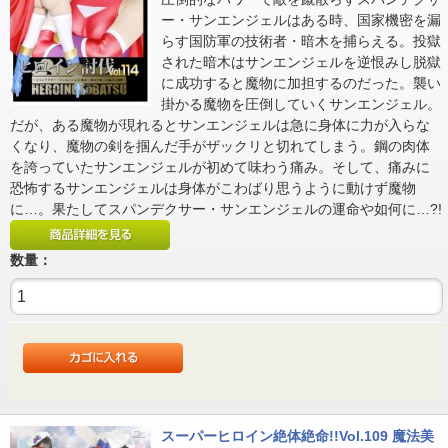
ー・サンエンジェルはある時、国家機密を漏
らす国防軍の技術者・暗木を捕らえる。投獄
された暗木はサンエンジェルを逆恨みし脱獄
に成功すると魔物に加担するのだった。襲い
掛かる魔物を圧倒していくサンエンジェル。
だが、ある魔物が現れるとサンエンジェルは急に身体に力が入らな
くなり、魔物の剣を掴んだ手がザックリと切れてしまう。鋼の肉体
を誇っていたサンエンジェルが初めて味わう痛み。そして、痛みに
恐怖するサンエンジェルは身体がこわばり思うように動けず魔物
に…。果たしてスパンデクサー・サンエンジェルの運命や如何に…?!
数量：
スーパーヒロイン絶体絶命!!Vol.109 魔法美