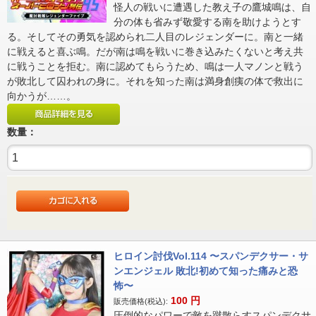
怪人の戦いに遭遇した教え子の鷹城鳴は、自
分の体も省みず敬愛する南を助けようとす
る。そしてその勇気を認められ二人目のレジェンダーに。南と一緒
に戦えると喜ぶ鳴。だが南は鳴を戦いに巻き込みたくないと考え共
に戦うことを拒む。南に認めてもらうため、鳴は一人マノンと戦う
が敗北して囚われの身に。それを知った南は満身創痍の体で救出に
向かうが……。
数量：
ヒロイン討伐Vol.114 〜スパンデクサー・サ
ンエンジェル 敗北!初めて知った痛みと恐
怖〜
100
円
販売価格(税込):
圧倒的なパワーで敵を蹴散らすスパンデクサ