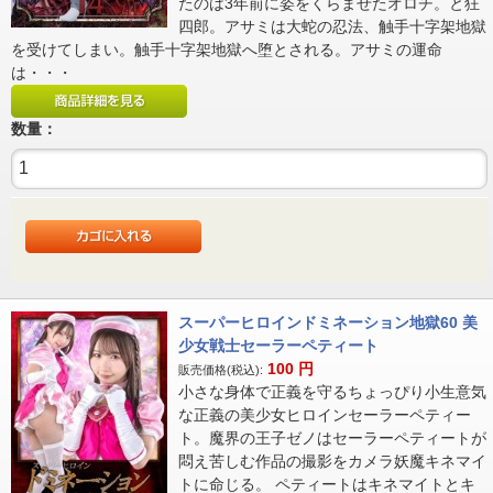
たのは3年前に姿をくらませたオロチ。と狂
四郎。アサミは大蛇の忍法、触手十字架地獄
を受けてしまい。触手十字架地獄へ堕とされる。アサミの運命
は・・・
数量：
スーパーヒロインドミネーション地獄60 美
少女戦士セーラーペティート
100
円
販売価格(税込):
小さな身体で正義を守るちょっぴり小生意気
な正義の美少女ヒロインセーラーペティー
ト。魔界の王子ゼノはセーラーペティートが
悶え苦しむ作品の撮影をカメラ妖魔キネマイ
トに命じる。 ペティートはキネマイトとキ