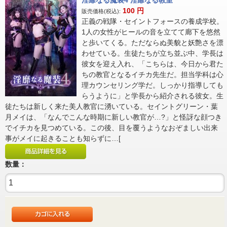
淫靡なる魔装4 淫靡なる教室
100
円
販売価格(税込):
正義の戦隊・セイントフォースの養成学校。
1人の女性がヒールの音を立てて廊下を悠然
と歩いてくる。ただならぬ美貌と妖艶さを漂
わせている。生徒たちが立ち並ぶ中、学長は
彼女を迎え入れ、「こちらは、今日から君た
ちの教官となるイチカ先生だ。担当学科は心
理カウンセリング学だ。しっかり指導しても
らうように」と学長から紹介される彼女。生
徒たちは新しく来た美人教官に湧いている。セイントグリーン・葉
月メイは、「なんでこんな時期に新しい教官が…?」と怪訝な顔つき
でイチカを見つめている。この後、目を覆うようなおぞましい出来
事がメイに起きることも知らずに…[
数量：