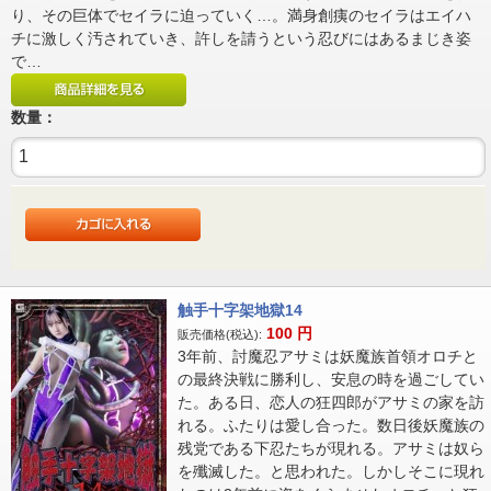
り、その巨体でセイラに迫っていく…。満身創痍のセイラはエイハ
チに激しく汚されていき、許しを請うという忍びにはあるまじき姿
で…
数量：
触手十字架地獄14
100
円
販売価格(税込):
3年前、討魔忍アサミは妖魔族首領オロチと
の最終決戦に勝利し、安息の時を過ごしてい
た。ある日、恋人の狂四郎がアサミの家を訪
れる。ふたりは愛し合った。数日後妖魔族の
残党である下忍たちが現れる。アサミは奴ら
を殲滅した。と思われた。しかしそこに現れ