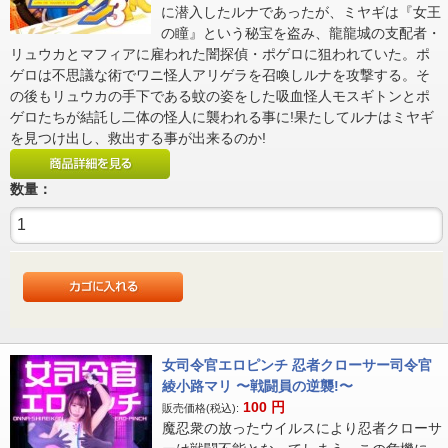
に潜入したルナであったが、ミヤギは『女王
の瞳』という秘宝を盗み、龍龍城の支配者・
リュウカとマフィアに雇われた闇探偵・ポゲロに狙われていた。ポ
ゲロは不思議な術でワニ怪人アリゲラを召喚しルナを攻撃する。そ
の後もリュウカの手下である蚊の姿をした吸血怪人モスギトンとポ
ゲロたちが結託し二体の怪人に襲われる事に!果たしてルナはミヤギ
を見つけ出し、救出する事が出来るのか!
数量：
女司令官エロピンチ 忍者クローサー司令官
綾小路マリ 〜戦闘員の逆襲!〜
100
円
販売価格(税込):
魔忍衆の放ったウイルスにより忍者クローサ