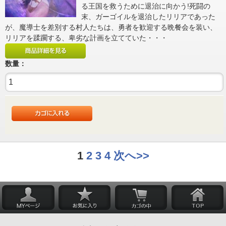
る王国を救うために退治に向かう!死闘の
末、ガーゴイルを退治したリリアであった
が、魔導士を差別する村人たちは、勇者を歓迎する晩餐会を装い、
リリアを蹂躙する、卑劣な計画を立てていた・・・
数量：
1
2
3
4
次へ>>