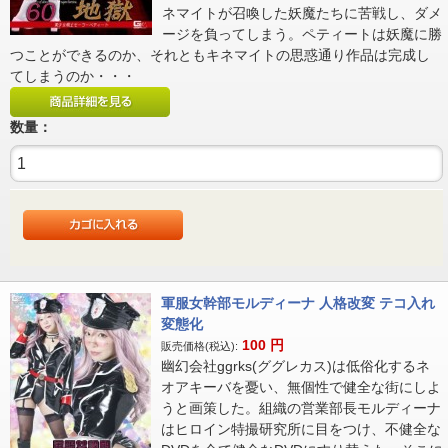
ネマイトが召喚した妖魔たちに苦戦し、ダメ
ージを負ってしまう。ペティートは妖魔に勝
つことができるのか、それともキネマイトの思惑通り作品は完成し
てしまうのか・・・
数量：
軍服女幹部モルディーナ 人格改変 テコ入れ
変態化
100
円
販売価格(税込):
幽幻会社ggrks(ググレカス)は低俗化するネ
オアキーバを憂い、無個性で健全な街にしよ
うと画策した。組織の営業部長モルディーナ
はヒロイン特撮研究所に目をつけ、不健全な