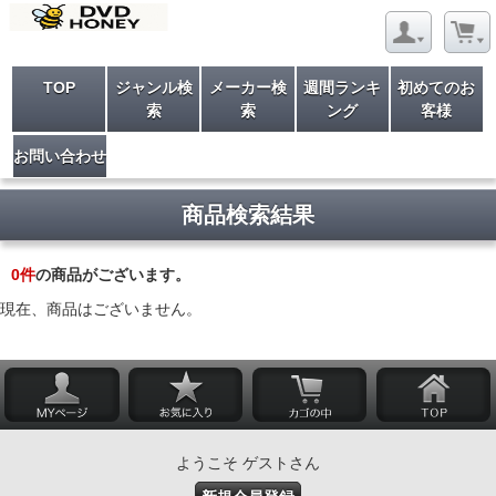
TOP
ジャンル検
メーカー検
週間ランキ
初めてのお
索
索
ング
客様
お問い合わせ
商品検索結果
0
件
の商品がございます。
現在、商品はございません。
ようこそ ゲストさん