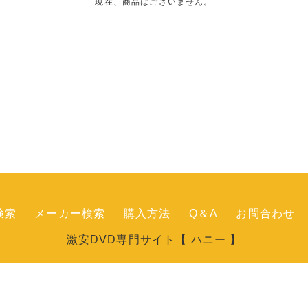
現在、商品はございません。
検索
メーカー検索
購入方法
Q＆A
お問合わせ
激安DVD専門サイト【 ハニー 】