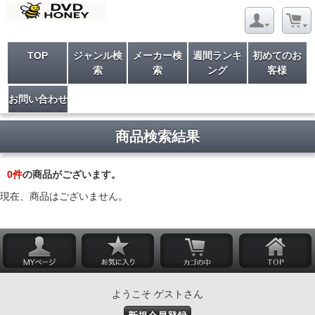
TOP
ジャンル検
メーカー検
週間ランキ
初めてのお
索
索
ング
客様
お問い合わせ
商品検索結果
0
件
の商品がございます。
現在、商品はございません。
ようこそ ゲストさん