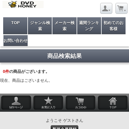
TOP
ジャンル検
メーカー検
週間ランキ
初めてのお
索
索
ング
客様
お問い合わせ
商品検索結果
0
件
の商品がございます。
現在、商品はございません。
ようこそ ゲストさん