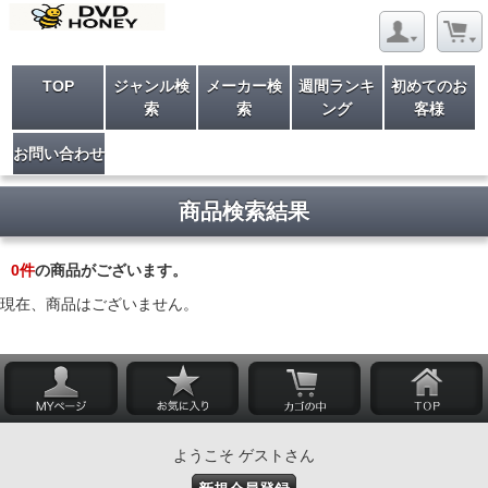
TOP
ジャンル検
メーカー検
週間ランキ
初めてのお
索
索
ング
客様
お問い合わせ
商品検索結果
0
件
の商品がございます。
現在、商品はございません。
ようこそ ゲストさん