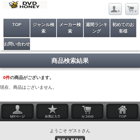
TOP
ジャンル検
メーカー検
週間ランキ
初めてのお
索
索
ング
客様
お問い合わせ
商品検索結果
0
件
の商品がございます。
現在、商品はございません。
ようこそ ゲストさん