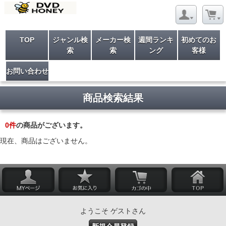
TOP
ジャンル検
メーカー検
週間ランキ
初めてのお
索
索
ング
客様
お問い合わせ
商品検索結果
0
件
の商品がございます。
現在、商品はございません。
ようこそ ゲストさん