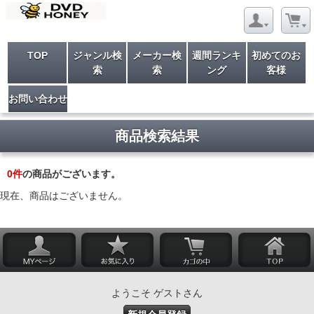
TOP
ジャンル検
メーカー検
週間ランキ
初めてのお
索
索
ング
客様
お問い合わせ
商品検索結果
0
件
の商品がございます。
現在、商品はございません。
ようこそ ゲストさん