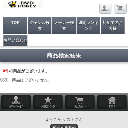
TOP
ジャンル検
メーカー検
週間ランキ
初めてのお
索
索
ング
客様
お問い合わせ
商品検索結果
0
件
の商品がございます。
現在、商品はございません。
ようこそ ゲストさん