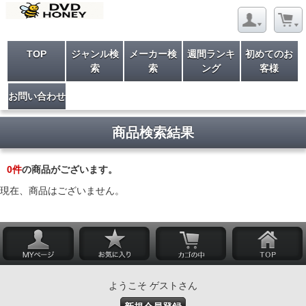
TOP
ジャンル検
メーカー検
週間ランキ
初めてのお
索
索
ング
客様
お問い合わせ
商品検索結果
0
件
の商品がございます。
現在、商品はございません。
ようこそ ゲストさん