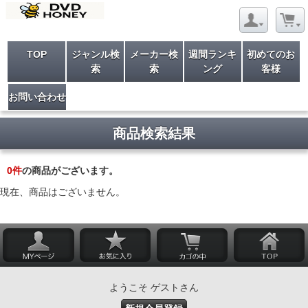
TOP
ジャンル検
メーカー検
週間ランキ
初めてのお
索
索
ング
客様
お問い合わせ
商品検索結果
0
件
の商品がございます。
現在、商品はございません。
ようこそ ゲストさん