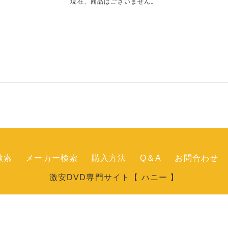
現在、商品はございません。
検索
メーカー検索
購入方法
Q＆A
お問合わせ
激安DVD専門サイト【 ハニー 】