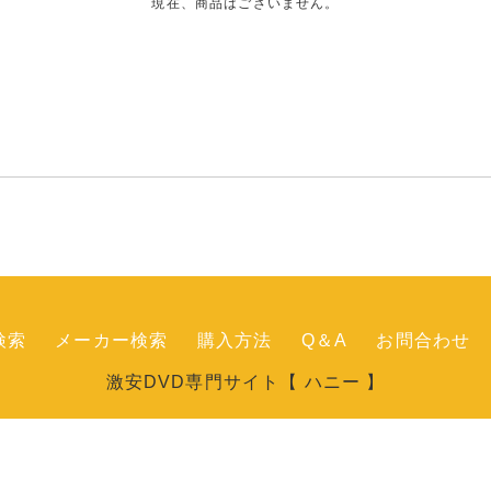
現在、商品はございません。
検索
メーカー検索
購入方法
Q＆A
お問合わせ
激安DVD専門サイト【 ハニー 】