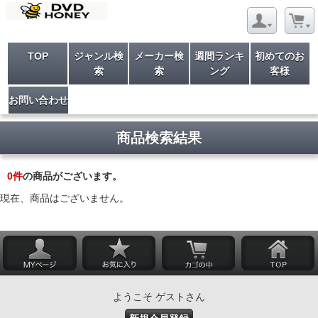
TOP
ジャンル検
メーカー検
週間ランキ
初めてのお
索
索
ング
客様
お問い合わせ
商品検索結果
0
件
の商品がございます。
現在、商品はございません。
ようこそ ゲストさん