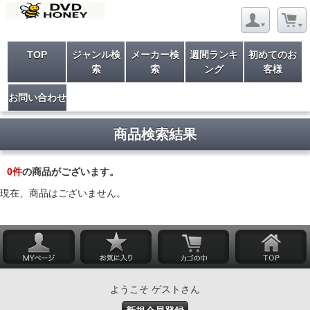
TOP
ジャンル検
メーカー検
週間ランキ
初めてのお
索
索
ング
客様
お問い合わせ
商品検索結果
0
件
の商品がございます。
現在、商品はございません。
ようこそ ゲストさん