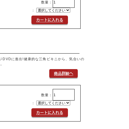
数量：
：
メージDVDに進出!健康的な三角ビキニから、気合いの
す。
数量：
：