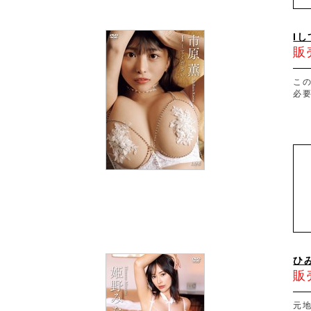
I
販
この
必要
ひ
販
元地