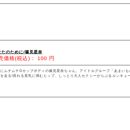
なたのために/篠見星奈
売価格(税込)：
100
円
肌にムチムチGカップボディの篠見星奈ちゃん。アイドルグループ「あまいも
を走る!揺れる美乳に弾むヒップ、しっとり大人セクシーからぷるルンキュー