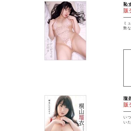
恥
販
ミ
艶
瑠
販
い
いた