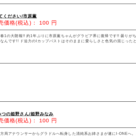
してください/市原薫
売価格(税込)：
100
円
春1の大朗報!! 約1年ぶりに市原薫ちゃんがグラビア界に復帰です!! 曇
なんです!! ド迫力のIカップバストはそのままに愛らしさと色気の混じった
みつの姫野さん/姫野みなみ
売価格(税込)：
100
円
方局アナウンサーからグラドルへ転身した清純系お姉さまが遂にI-ONEへ