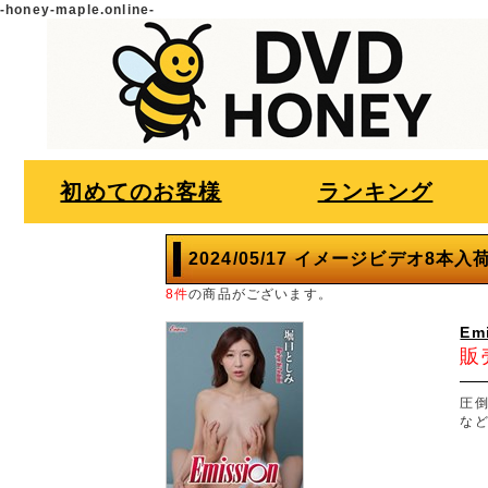
-honey-maple.online-
初めてのお客様
ランキング
2024/05/17 イメージビデオ8本入
8件
の商品がございます。
Em
販
圧
な