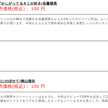
ずかしがってるキミが好き/佐藤望美
売価格(税込)：
100
円
ュージカルや舞台で活躍する佐藤望美ちゃんの2年ぶりのイメージ作品。ムッ
な香りが漂います。今回もえちえちで攻め攻めな衣装と妄想たっぷりのシチュ
衣にのぼせて/桐山瑠衣
売価格(税込)：
100
円
つもの限界セクシーショットはもちろん、今作はデビュー15周年を記念して
彼女のイラストをリアルで表現したエッチなシーンも大きな見どころ。高画質Bl