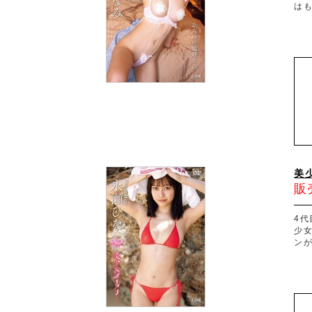
はも
美
販
4代
少
ン