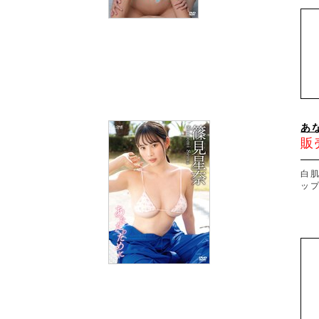
あ
販
白
ップ