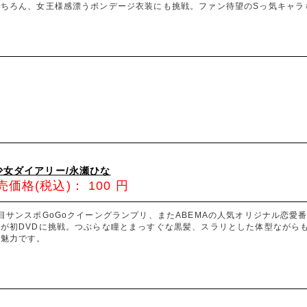
ちろん、女王様感漂うボンデージ衣装にも挑戦。ファン待望のSっ気キャラも
少女ダイアリー/永瀬ひな
売価格(税込)：
100
円
目サンスポGoGoクイーングランプリ、またABEMAの人気オリジナル恋
女が初DVDに挑戦。つぶらな瞳とまっすぐな黒髪、スラリとした体型ながら
が魅力です。