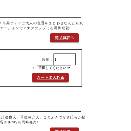
チリ美ボディは大人の色香をまとわせなんとも妖
エーションでアナタのノゾミを満願成就!
数量：
：
江川達也氏、琴義弓介氏、ことぶきつかさ氏らが描
u-rayも同時発売!