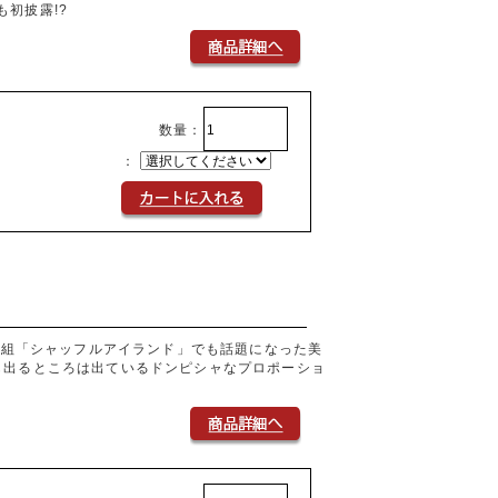
初披露!?
数量：
：
愛番組「シャッフルアイランド」でも話題になった美
も出るところは出ているドンピシャなプロポーショ