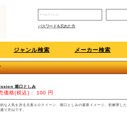
パスワードを忘れた方
ジャンル検索
メーカー検索
荷
ission 堀口としみ
売価格(税込)：
100
円
倒的な人気を誇る元着エロクイーン、堀口としみの最新イメージ。初解禁し
ど盛り沢山です。