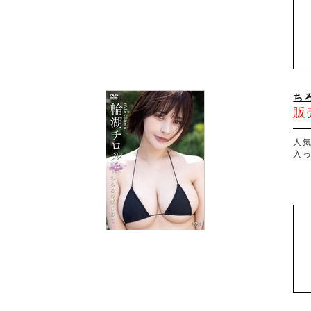
ち
販
人気
入っ