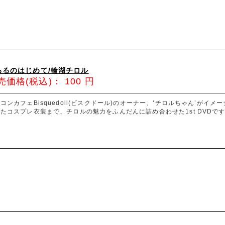
ろるのはじめて/輪湖チロル
売価格(税込)：
100
円
コンカフェBisquedoll(ビスクドール)のオーナー、‘チロルちゃん’がイ
たコスプレ衣装まで、チロルの魅力をふんだんに詰め合わせた1st DVDで