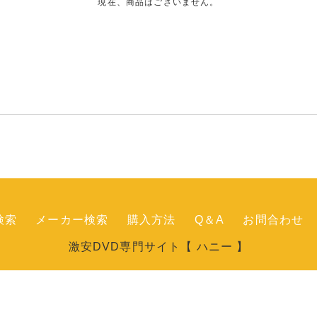
現在、商品はございません。
検索
メーカー検索
購入方法
Q＆A
お問合わせ
激安DVD専門サイト【 ハニー 】