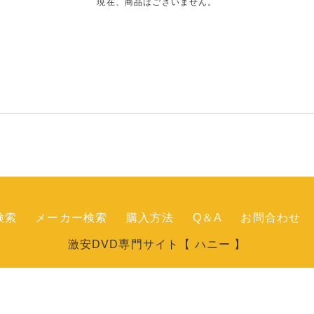
現在、商品はございません。
検索
メーカー検索
購入方法
Q＆A
お問合わせ
激安DVD専門サイト【 ハニー 】