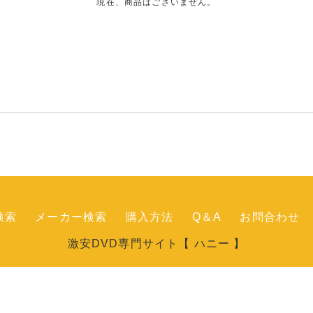
現在、商品はございません。
検索
メーカー検索
購入方法
Q＆A
お問合わせ
激安DVD専門サイト【 ハニー 】