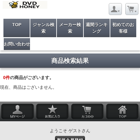
TOP
ジャンル検
メーカー検
週間ランキ
初めてのお
索
索
ング
客様
お問い合わせ
商品検索結果
0
件
の商品がございます。
現在、商品はございません。
ようこそ ゲストさん