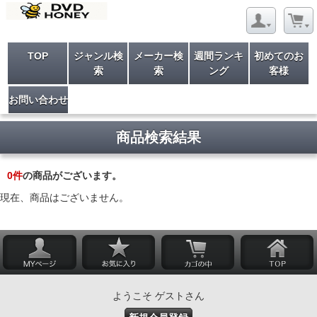
TOP
ジャンル検
メーカー検
週間ランキ
初めてのお
索
索
ング
客様
お問い合わせ
商品検索結果
0
件
の商品がございます。
現在、商品はございません。
ようこそ ゲストさん